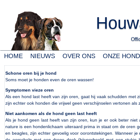
Houwa
Offic
HOME
NIEUWS
OVER ONS
ONZE HON
Schone oren bij je hond
Soms moet je honden even de oren wassen!
Symptomen vieze oren
Als een hond last heeft van zijn oren, gaat hij vaak schudden met 
zijn echter ook honden die vrijwel geen verschijnselen vertonen al
Niet aankomen als de hond geen last heeft
Als je hond geen last heeft van zijn oren, kun je er ook beter n
nature is een hondenlichaam uiteraard prima in staat om de oren
en beagles, zijn echter gevoelig voor oorontstekingen. Wanneer je
de oorschelp met een droge doek (bijvoorbeeld met een stukje 