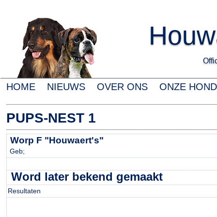
Houwa
Offic
HOME
NIEUWS
OVER ONS
ONZE HON
PUPS-NEST 1
Worp F "Houwaert's"
Geb;
Word later bekend gemaakt
Resultaten