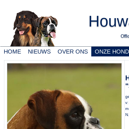
Houwa
Offic
HOME
NIEUWS
OVER ONS
ONZE HON
H
"
g
v
m
N