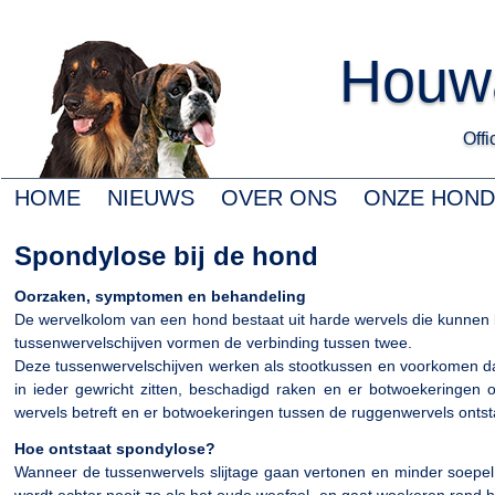
Houwa
Offic
HOME
NIEUWS
OVER ONS
ONZE HON
Spondylose bij de hond
Oorzaken, symptomen en behandeling
De wervelkolom van een hond bestaat uit harde wervels die kunnen 
tussenwervelschijven vormen de verbinding tussen twee.
Deze tussenwervelschijven werken als stootkussen en voorkomen dat
in ieder gewricht zitten, beschadigd raken en er botwoekeringen 
wervels betreft en er botwoekeringen tussen de ruggenwervels onts
Hoe ontstaat spondylose?
Wanneer de tussenwervels slijtage gaan vertonen en minder soepel 