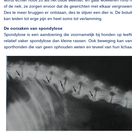
wordt echter nooit zo als het oude weefsel, en gaat woekeren rond h
of de nek; ze zorgen ervoor dat de gewrichten met elkaar vergroeien. D
Des te meer bruggen er ontstaan, des te stijver een dier is. De bot
kan leiden tot erge pijn en heel soms tot verlamming.
De oorzaken van spondylose
Spondylose is een aandoening die voornamelijk bij honden op leeft
relatief vaker spondylose dan kleine rassen. Ook beweging kan van
sporthonden die van geen ophouden weten en teveel van hun lichaa